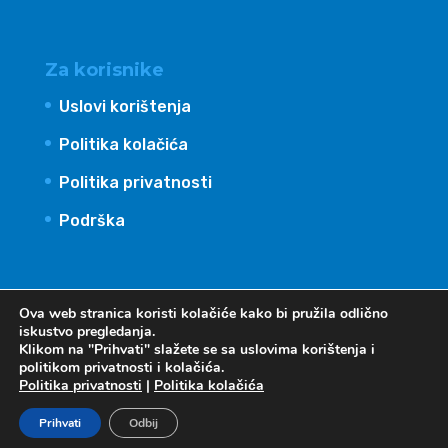
Za korisnike
Uslovi korištenja
Politika kolačića
Politika privatnosti
Podrška
Ova web stranica koristi kolačiće kako bi pružila odlično
iskustvo pregledanja.
Klikom na "Prihvati" slažete se sa uslovima korištenja i
politikom privatnosti i kolačića.
Politika privatnosti
|
Politika kolačića
Billans International BH sva prava zadržava -
Prihvati
Odbij
Development by.
Digitalk