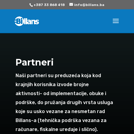
+387 33 868 418
info@billans.ba
Partneri
Naši partneri su preduzeća koja kod
krajnjih korisnika izvode brojne
aktivnosti- od implementacije, obuke i
podrške, do pružanja drugih vrsta usluga
koje su usko vezane za nesmetan rad
Billans-a (tehnička podrška vezana za
računare, fiskalne uređaje i slično).