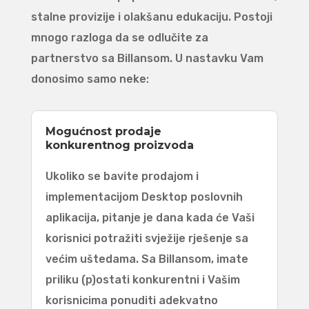
stalne provizije i olakšanu edukaciju. Postoji
mnogo razloga da se odlučite za
partnerstvo sa Billansom. U nastavku Vam
donosimo samo neke:
Mogućnost prodaje
konkurentnog proizvoda
Ukoliko se bavite prodajom i
implementacijom Desktop poslovnih
aplikacija, pitanje je dana kada će Vaši
korisnici potražiti svježije rješenje sa
većim uštedama. Sa Billansom, imate
priliku (p)ostati konkurentni i Vašim
korisnicima ponuditi adekvatno