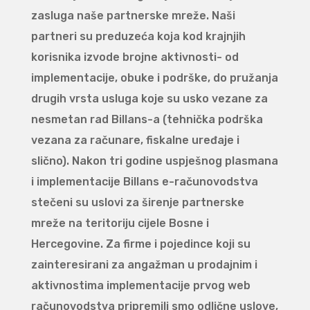
zasluga naše partnerske mreže. Naši
partneri su preduzeća koja kod krajnjih
korisnika izvode brojne aktivnosti- od
implementacije, obuke i podrške, do pružanja
drugih vrsta usluga koje su usko vezane za
nesmetan rad Billans-a (tehnička podrška
vezana za računare, fiskalne uređaje i
slično). Nakon tri godine uspješnog plasmana
i implementacije Billans e-računovodstva
stečeni su uslovi za širenje partnerske
mreže na teritoriju cijele Bosne i
Hercegovine. Za firme i pojedince koji su
zainteresirani za angažman u prodajnim i
aktivnostima implementacije prvog web
računovodstva pripremili smo odlične uslove,