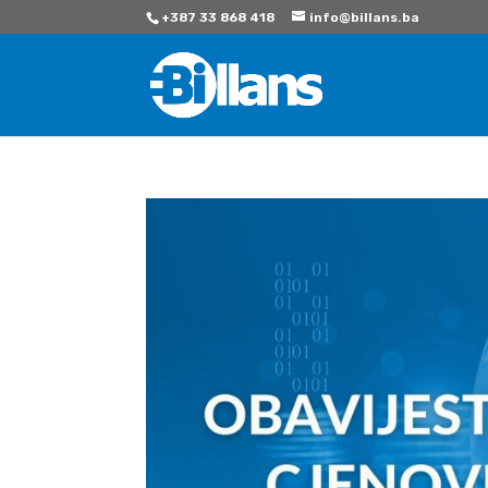
+387 33 868 418
info@billans.ba