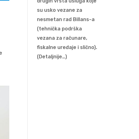
drugih vrsta usluga koje
su usko vezane za
nesmetan rad Billans-a
(tehnička podrška
vezana za računare,
fiskalne uređaje i slično).
e
(Detaljnije…)