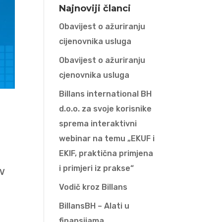
Najnoviji članci
Obavijest o ažuriranju
cijenovnika usluga
Obavijest o ažuriranju
cjenovnika usluga
Billans international BH
d.o.o. za svoje korisnike
sprema interaktivni
webinar na temu „EKUF i
EKIF, praktična primjena
i primjeri iz prakse“
DV
Vodič kroz Billans
BillansBH – Alati u
finansijama