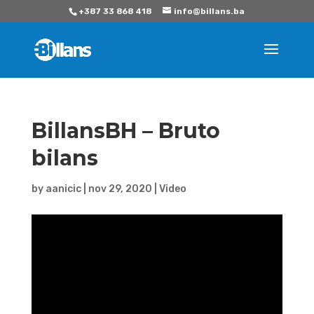
+387 33 868 418
info@billans.ba
BillansBH – Bruto
bilans
by
aanicic
|
nov 29, 2020
|
Video