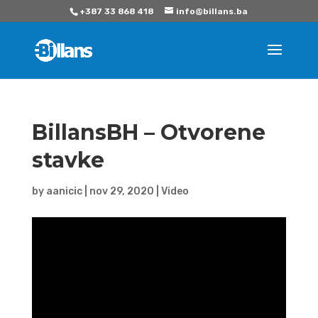
+387 33 868 418
info@billans.ba
BillansBH – Otvorene
stavke
by
aanicic
|
nov 29, 2020
|
Video