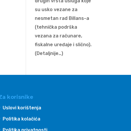
drugih vrsta usluga koje
su usko vezane za
nesmetan rad Billans-a
(tehnička podrška
vezana za računare,
fiskalne uređaje i slično).
(Detaljnije…)
Za korisnike
Uslovi korištenja
Politika kolačića
Politika privatnosti