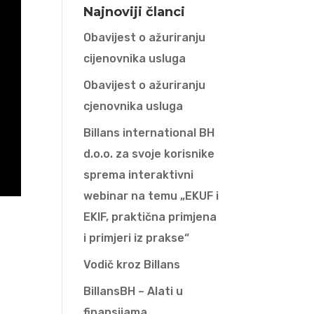
Najnoviji članci
Obavijest o ažuriranju
cijenovnika usluga
Obavijest o ažuriranju
cjenovnika usluga
Billans international BH
d.o.o. za svoje korisnike
sprema interaktivni
webinar na temu „EKUF i
EKIF, praktična primjena
i primjeri iz prakse“
Vodič kroz Billans
BillansBH – Alati u
finansijama