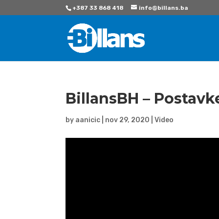
+387 33 868 418
info@billans.ba
BillansBH – Postavke
by
aanicic
|
nov 29, 2020
|
Video