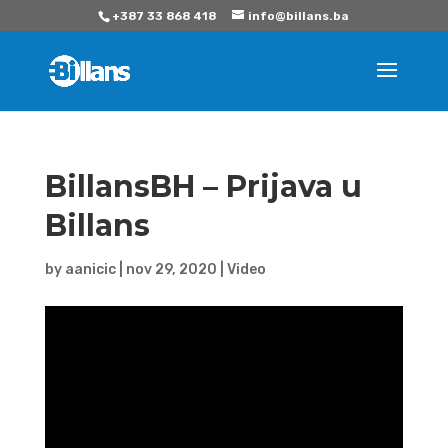
+387 33 868 418
info@billans.ba
BillansBH – Prijava u
Billans
by
aanicic
|
nov 29, 2020
|
Video