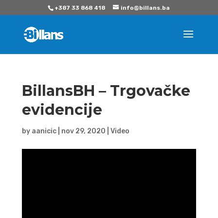
+387 33 868 418
info@billans.ba
BillansBH – Trgovačke
evidencije
by
aanicic
|
nov 29, 2020
|
Video