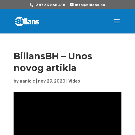
+387 33 868 418
info@billans.ba
BillansBH – Unos
novog artikla
by
aanicic
|
nov 29, 2020
|
Video