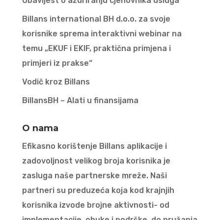
Obavijest o ažuriranju cjenovnika usluga
Billans international BH d.o.o. za svoje
korisnike sprema interaktivni webinar na
temu „EKUF i EKIF, praktična primjena i
primjeri iz prakse“
Vodič kroz Billans
BillansBH – Alati u finansijama
O nama
Efikasno korištenje Billans aplikacije i
zadovoljnost velikog broja korisnika je
zasluga naše partnerske mreže. Naši
partneri su preduzeća koja kod krajnjih
korisnika izvode brojne aktivnosti- od
implementacije, obuke i podrške, do pružanja