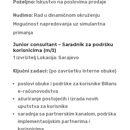
Poželjno:
Iskustvo na poslovima prodaje
Nudimo:
Rad u dinamičnom okruženju
Mogućnost napredovanja uz simulantna
primanja
Junior consultant – Saradnik za podršku
korisnicima (m/ž)
1 izvršitelj Lokacija: Sarajevo
Ključni zadaci:
(po završetku interne obuke)
poslovi obuke i podrške za korisnike Billans
e-računovodstva
ažuriranje postojećih i izrada novih
uputstva za korisnike
saradnja sa partnerskim kanalom, podrška
implementacijskim partnerima i
korisnicima