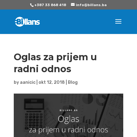
+387 33 868 418
info@billans.ba
Oglas za prijem u
radni odnos
by
aanicic
|
okt 12, 2018
|
Blog